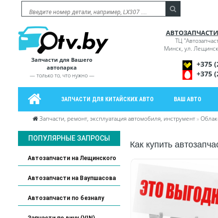
АВТОЗАПЧАСТИ
ТЦ "Автозапчас
Минск, ул. Лещинск
Запчасти для Вашего
+375 (
автопарка
+375 (
— только то, что нужно —
ЗАПЧАСТИ ДЛЯ КИТАЙСКИХ АВТО
ВАШ АВТО
Запчасти, ремонт, эксплуатация автомобиля, инструмент
»
Облак
ПОПУЛЯРНЫЕ ЗАПРОСЫ
Как купить автозапча
Автозапчасти на Лещинского
Автозапчасти на Ваупшасова
Автозапчасти по безналу
Запчасти по вину (VIN)