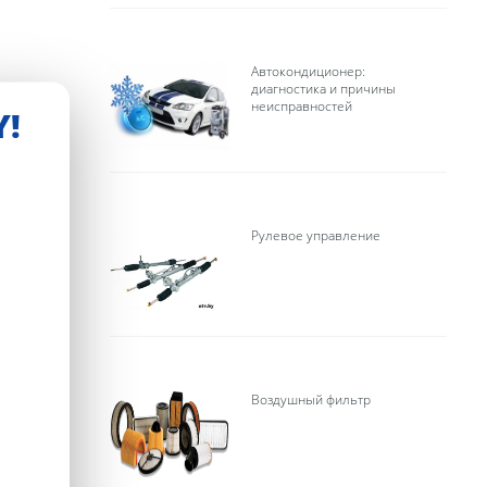
Автокондиционер:
диагностика и причины
неисправностей
Y!
:
Рулевое управление
Воздушный фильтр