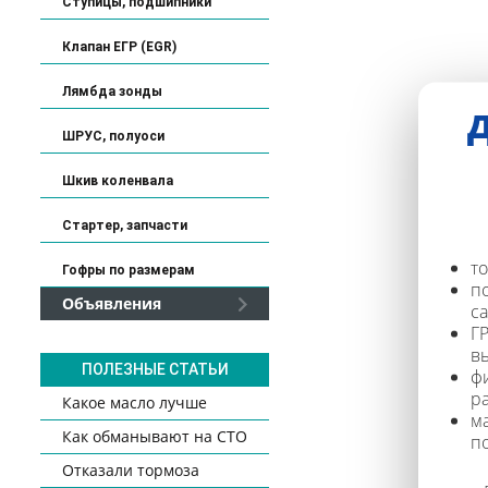
Cтупицы, подшипники
Клапан ЕГР (EGR)
Лямбда зонды
Д
ШРУС, полуоси
Шкив коленвала
Стартер, запчасти
то
Гофры по размерам
п
Объявления
с
ГР
в
ПОЛЕЗНЫЕ СТАТЬИ
ф
р
Какое масло лучше
м
Как обманывают на СТО
п
Отказали тормоза