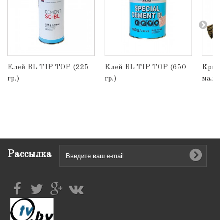
Клей BL TIP TOP (225
Клей BL TIP TOP (650
Крыш
гр.)
гр.)
мал.
Рассылка