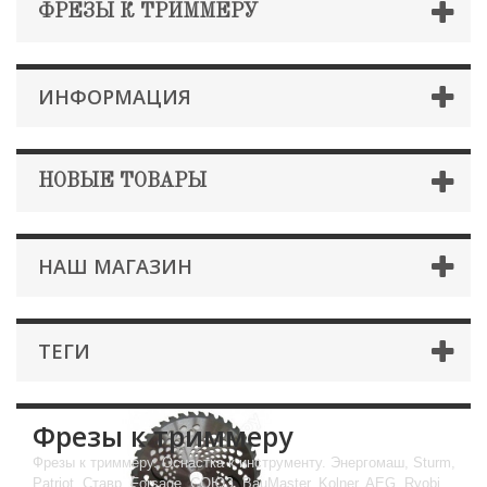
ФРЕЗЫ К ТРИММЕРУ
ИНФОРМАЦИЯ
НОВЫЕ ТОВАРЫ
НАШ МАГАЗИН
ТЕГИ
Фрезы к триммеру
Фрезы к триммеру. Оснастка к инструменту. Энергомаш, Sturm,
Patriot, Ставр, Forsage, СОЮЗ, BauMaster, Kolner, AEG, Ryobi,