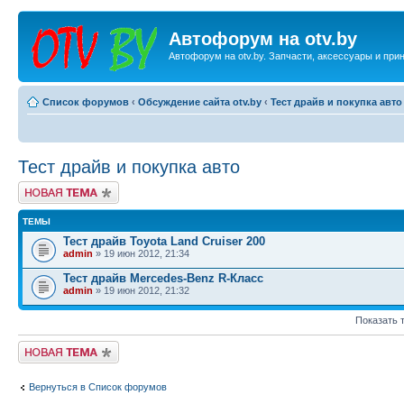
Автофорум на otv.by
Автофорум на otv.by. Запчасти, аксессуары и пр
Список форумов
‹
Обсуждение сайта otv.by
‹
Тест драйв и покупка авто
Тест драйв и покупка авто
Начать новую тему
ТЕМЫ
Тест драйв Toyota Land Cruiser 200
admin
» 19 июн 2012, 21:34
Тест драйв Mercedes-Benz R-Класс
admin
» 19 июн 2012, 21:32
Показать 
Начать новую тему
Вернуться в Список форумов