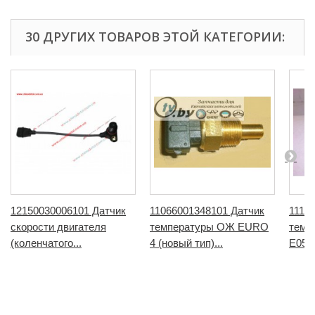
30 ДРУГИХ ТОВАРОВ ЭТОЙ КАТЕГОРИИ:
12150030006101 Датчик
11066001348101 Датчик
1110
скорости двигателя
температуры ОЖ EURO
темп
(коленчатого...
4 (новый тип)...
E0502