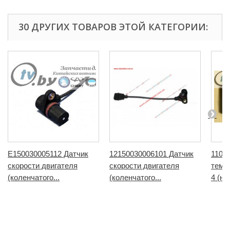
30 ДРУГИХ ТОВАРОВ ЭТОЙ КАТЕГОРИИ:
E150030005112 Датчик
12150030006101 Датчик
1106
скорости двигателя
скорости двигателя
темп
(коленчатого...
(коленчатого...
4 (но